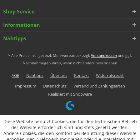
Shop Service
Informationen
Nähtipps
* Alle Preise inkl. gesetzl. Mehrwertsteuer zzgl.
Versandkosten
und ggf.
Nachnahmegebühren, wenn nicht anders beschrieben
AGB
Nähtipps
Über uns
Kontakt
Widerrufsrecht
Impressum
Datenschutz
Versand und Zahlungsarten
Realisiert mit Shopware
Diese Website benutzt Cookies, die für den technischen Betrieb
der Website erforderlich sind und stets gesetzt werden.
Andere Cookies, die den Komfort bei Benutzung dieser Website
erhöhen, der Direktwerbung dienen oder die Interaktion mit