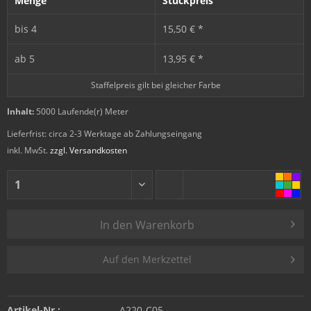
Menge
Stückpreis
bis
4
15,50 € *
ab
5
13,95 € *
Staffelpreis gilt bei gleicher Farbe
Inhalt:
5000 Laufende(r) Meter
Lieferfrist: circa 2-3 Werktage ab Zahlungseingang
inkl. MwSt.
zzgl. Versandkosten
In den
Warenkorb
Auf den Merkzettel
Artikel-Nr.:
A220-C05