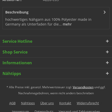
Beschreibung
hochwertiges Nähgarn aus 100% Polyester made in
Germany als Unterfaden für die...
mehr
Service Hotline
Shop Service
Informationen
Nähtipps
* Alle Preise inkl. gesetzl. Mehrwertsteuer zzgl.
Versandkosten
und ggf.
Nachnahmegebühren, wenn nicht anders beschrieben
AGB
Nähtipps
Über uns
Kontakt
Widerrufsrecht
Impressum
Datenschutz
Versand und Zahlungsarten