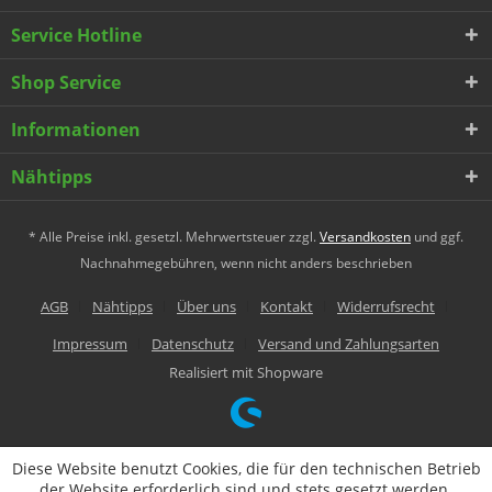
Service Hotline
Shop Service
Informationen
Nähtipps
* Alle Preise inkl. gesetzl. Mehrwertsteuer zzgl.
Versandkosten
und ggf.
Nachnahmegebühren, wenn nicht anders beschrieben
AGB
Nähtipps
Über uns
Kontakt
Widerrufsrecht
Impressum
Datenschutz
Versand und Zahlungsarten
Realisiert mit Shopware
Diese Website benutzt Cookies, die für den technischen Betrieb
der Website erforderlich sind und stets gesetzt werden.