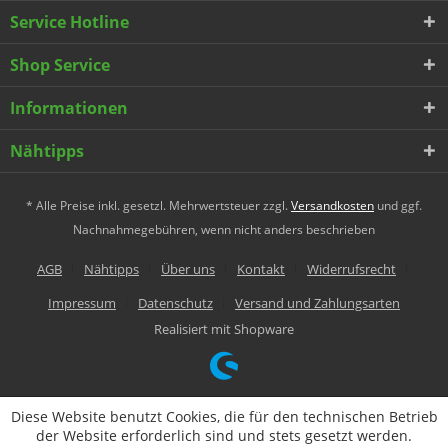
Service Hotline
Shop Service
Informationen
Nähtipps
* Alle Preise inkl. gesetzl. Mehrwertsteuer zzgl.
Versandkosten
und ggf.
Nachnahmegebühren, wenn nicht anders beschrieben
AGB
Nähtipps
Über uns
Kontakt
Widerrufsrecht
Impressum
Datenschutz
Versand und Zahlungsarten
Realisiert mit Shopware
Diese Website benutzt Cookies, die für den technischen Betrieb
der Website erforderlich sind und stets gesetzt werden.