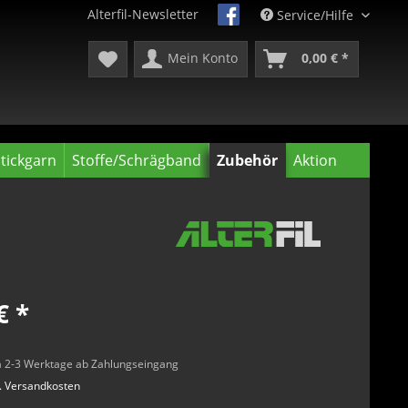
Alterfil-Newsletter
Service/Hilfe
Mein Konto
0,00 € *
tickgarn
Stoffe/Schrägband
Zubehör
Aktion
€ *
rca 2-3 Werktage ab Zahlungseingang
l. Versandkosten