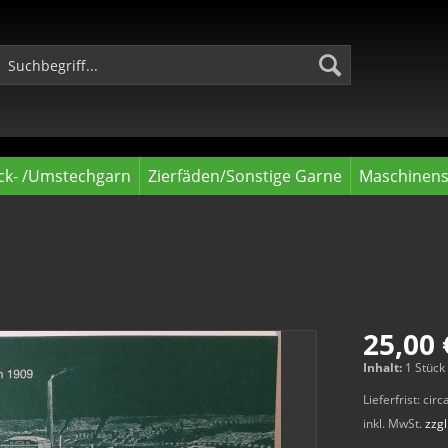
ck- /Umstechgarn
Zierfäden/Sonstige Garne
Maschinens
25,00 
Inhalt:
1 Stück
Lieferfrist: ci
inkl. MwSt.
zzg