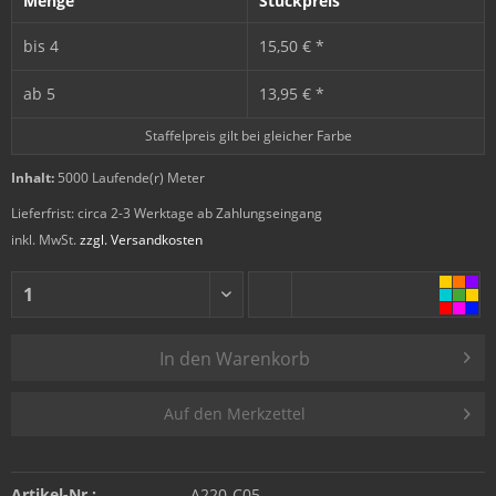
Menge
Stückpreis
bis
4
15,50 € *
ab
5
13,95 € *
Staffelpreis gilt bei gleicher Farbe
Inhalt:
5000 Laufende(r) Meter
Lieferfrist: circa 2-3 Werktage ab Zahlungseingang
inkl. MwSt.
zzgl. Versandkosten
In den
Warenkorb
Auf den Merkzettel
Artikel-Nr.:
A220-C05