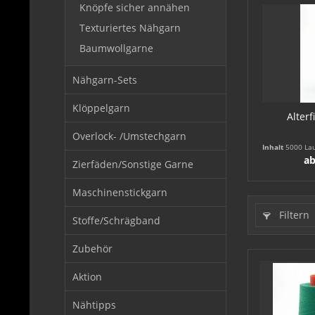
Knöpfe sicher annähen
Texturiertes Nähgarn
Baumwollgarne
Nähgarn-Sets
Klöppelgarn
Alterf
Overlock- /Umstechgarn
Inhalt
5000 La
ab
Zierfäden/Sonstige Garne
Maschinenstickgarn
Filtern
Stoffe/Schrägband
Zubehör
Aktion
Nähtipps