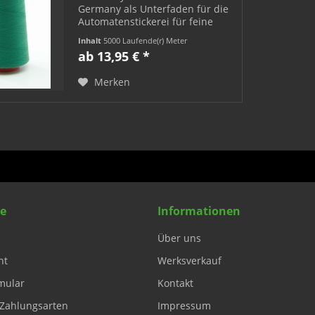
Germany als Unterfaden für die
Automatenstickerei für feine
Nähte und
Inhalt
5000 Laufende(r) Meter
Versäuberungsnähte als Nadel-
(0,00 € * / 1 Laufende(r) Meter)
ab 13,95 € *
und Greiferfaden einsetzbar
empfohlene Nadelstärke: 55-70
Merken
lieferbar auf Anfrage in 437...
ce
Informationen
Über uns
ht
Werksverkauf
mular
Kontakt
Zahlungsarten
Impressum