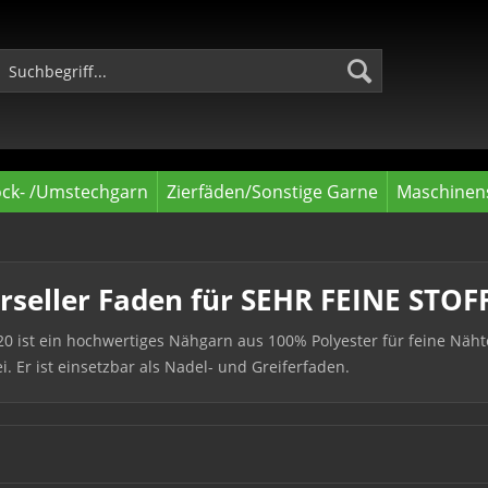
ock- /Umstechgarn
Zierfäden/Sonstige Garne
Maschinens
rseller Faden für SEHR FEINE STOF
20 ist ein hochwertiges Nähgarn aus 100% Polyester für feine Näh
ei. Er ist einsetzbar als Nadel- und Greiferfaden.