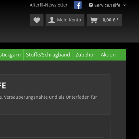
Alterfil-Newsletter
Service/Hilfe
Mein Konto
0,00 € *
tickgarn
Stoffe/Schrägband
Zubehör
Aktion
FE
te, Versäuberungsnähte und als Unterfaden für