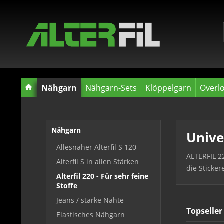
Nähgarn
Nähgarn-Sets
Klöppelgarn
Overl
Nähgarn
Unive
Allesnäher Alterfil S 120
ALTERFIL 2
Alterfil S in allen Stärken
die Sticker
Alterfil 220 - Für sehr feine
Stoffe
Jeans / starke Nähte
Topseller
Elastisches Nähgarn