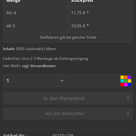
Menge
Stückpreis
bis
4
11,75 € *
ab
5
10,56 € *
Staffelpreis gilt bei gleicher Farbe
Inhalt:
5000 Laufende(r) Meter
Lieferfrist: circa 2-3 Werktage ab Zahlungseingang
inkl. MwSt.
zzgl. Versandkosten
In den
Warenkorb
Auf den Merkzettel
Artikel-Nr.:
AS150-C05