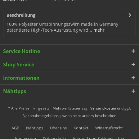
Beschreibung
100% Polyester Umspinnungszwirn made in Germany
patentierte High-Tech-Ausrüstung wird...
mehr
Service Hotline
Shop Service
Informationen
Nähtipps
* Alle Preise inkl. gesetzl. Mehrwertsteuer zzgl.
Versandkosten
und ggf.
Nachnahmegebühren, wenn nicht anders beschrieben
AGB
Nähtipps
Über uns
Kontakt
Widerrufsrecht
Impressum
Datenschutz
Versand und Zahlungsarten