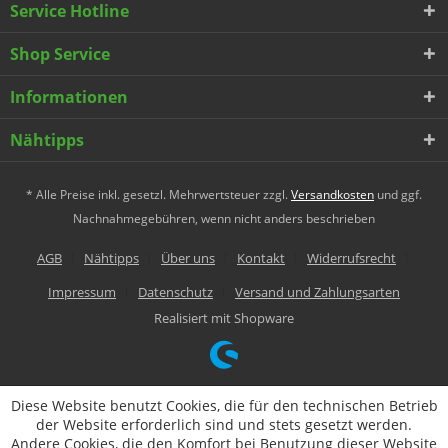
Service Hotline
Shop Service
Informationen
Nähtipps
* Alle Preise inkl. gesetzl. Mehrwertsteuer zzgl.
Versandkosten
und ggf.
Nachnahmegebühren, wenn nicht anders beschrieben
AGB
Nähtipps
Über uns
Kontakt
Widerrufsrecht
Impressum
Datenschutz
Versand und Zahlungsarten
Realisiert mit Shopware
Diese Website benutzt Cookies, die für den technischen Betrieb
der Website erforderlich sind und stets gesetzt werden.
Andere Cookies, die den Komfort bei Benutzung dieser Website