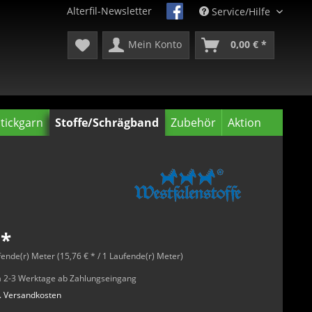
Alterfil-Newsletter
Service/Hilfe
Mein Konto
0,00 € *
tickgarn
Stoffe/Schrägband
Zubehör
Aktion
 *
fende(r) Meter (15,76 € * / 1 Laufende(r) Meter)
rca 2-3 Werktage ab Zahlungseingang
l. Versandkosten