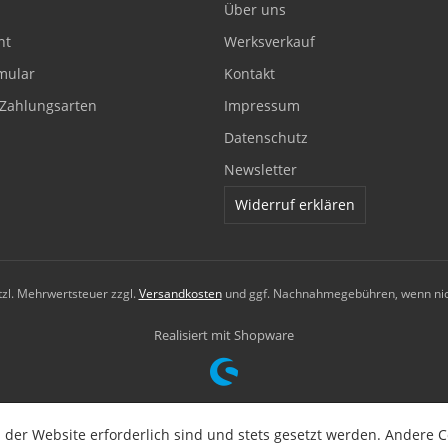
Über uns
ht
Werksverkauf
mular
Kontakt
Zahlungsarten
Impressum
Datenschutz
Newsletter
Widerruf erklären
etzl. Mehrwertsteuer zzgl.
Versandkosten
und ggf. Nachnahmegebühren, wenn nic
Realisiert mit Shopware
 der Website erforderlich sind und stets gesetzt werden. Andere C