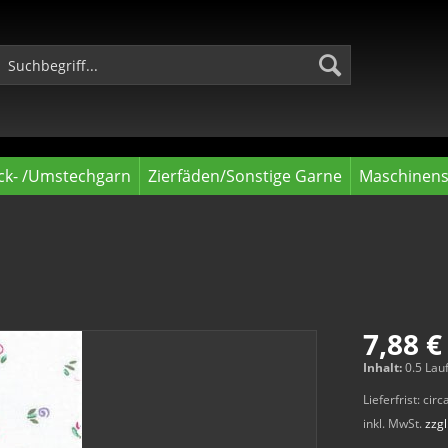
ck- /Umstechgarn
Zierfäden/Sonstige Garne
Maschinens
7,88 €
Inhalt:
0.5 Lau
Lieferfrist: ci
inkl. MwSt.
zzg