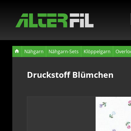
Nähgarn
Nähgarn-Sets
Klöppelgarn
Overlo
Druckstoff Blümchen