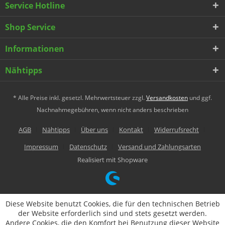
Service Hotline
Shop Service
Informationen
Nähtipps
* Alle Preise inkl. gesetzl. Mehrwertsteuer zzgl.
Versandkosten
und ggf.
Nachnahmegebühren, wenn nicht anders beschrieben
AGB
Nähtipps
Über uns
Kontakt
Widerrufsrecht
Impressum
Datenschutz
Versand und Zahlungsarten
Realisiert mit Shopware
Diese Website benutzt Cookies, die für den technischen Betrieb
der Website erforderlich sind und stets gesetzt werden.
Andere Cookies, die den Komfort bei Benutzung dieser Website