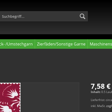
ck- /Umstechgarn
Zierfäden/Sonstige Garne
Maschinens
7,58 €
Inhalt:
0.5 Lau
Lieferfrist: ci
inkl. MwSt.
zzg