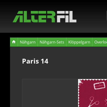
Nähgarn
Nähgarn-Sets
Klöppelgarn
Overlo
Paris 14