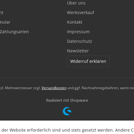
Über uns
ht
Werksverkauf
mular
Kontakt
Zahlungsarten
Impressum
Datenschutz
Newsletter
Widerruf erklären
etzl. Mehrwertsteuer zzgl.
Versandkosten
und ggf. Nachnahmegebühren, wenn nic
Realisiert mit Shopware
 der Website erforderlich sind und stets gesetzt werden. Andere C