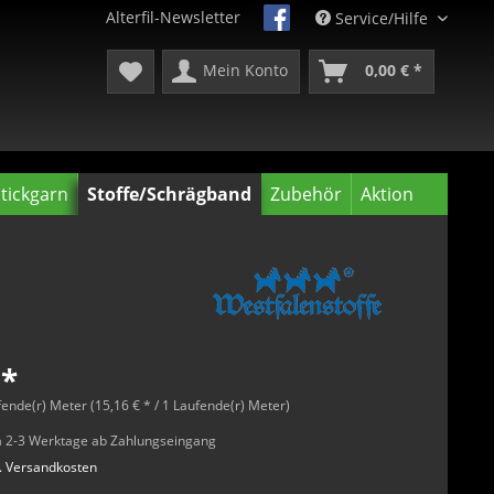
Alterfil-Newsletter
Service/Hilfe
Mein Konto
0,00 € *
tickgarn
Stoffe/Schrägband
Zubehör
Aktion
 *
fende(r) Meter (15,16 € * / 1 Laufende(r) Meter)
rca 2-3 Werktage ab Zahlungseingang
l. Versandkosten