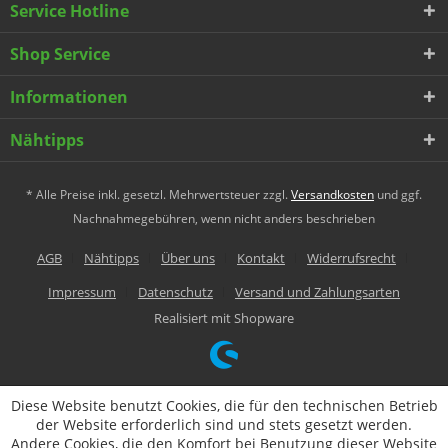
Service Hotline
Shop Service
Informationen
Nähtipps
* Alle Preise inkl. gesetzl. Mehrwertsteuer zzgl.
Versandkosten
und ggf.
Nachnahmegebühren, wenn nicht anders beschrieben
AGB
Nähtipps
Über uns
Kontakt
Widerrufsrecht
Impressum
Datenschutz
Versand und Zahlungsarten
Realisiert mit Shopware
Diese Website benutzt Cookies, die für den technischen Betrieb
der Website erforderlich sind und stets gesetzt werden.
Andere Cookies, die den Komfort bei Benutzung dieser Website