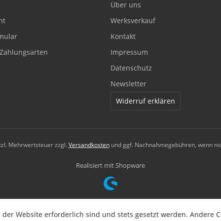
Über uns
ht
Werksverkauf
mular
Kontakt
Zahlungsarten
Impressum
Datenschutz
Newsletter
Widerruf erklären
etzl. Mehrwertsteuer zzgl.
Versandkosten
und ggf. Nachnahmegebühren, wenn nic
Realisiert mit Shopware
 der Website erforderlich sind und stets gesetzt werden. Andere C