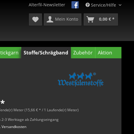
Alterfil-Newsletter
Service/Hilfe
Mein Konto
0,00 € *
tickgarn
Stoffe/Schrägband
Zubehör
Aktion
 *
fende(r) Meter (15,66 € * / 1 Laufende(r) Meter)
rca 2-3 Werktage ab Zahlungseingang
l. Versandkosten