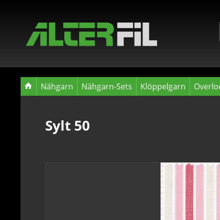
Nähgarn
Nähgarn-Sets
Klöppelgarn
Overlo
Sylt 50