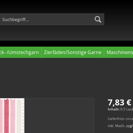
ck- /Umstechgarn
Zierfäden/Sonstige Garne
Maschinens
7,83 €
Inhalt:
0.5 Lau
Lieferfrist: ci
inkl. MwSt.
zzg