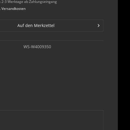
rca 2-3 Werktage ab Zahlungseingang
l. Versandkosten
Auf den Merkzettel
WS-W4009350