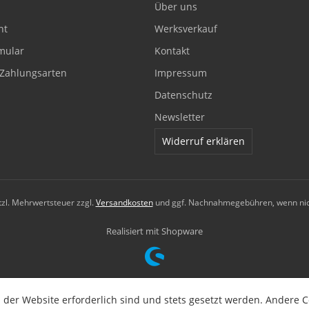
Über uns
ht
Werksverkauf
mular
Kontakt
Zahlungsarten
Impressum
Datenschutz
Newsletter
Widerruf erklären
etzl. Mehrwertsteuer zzgl.
Versandkosten
und ggf. Nachnahmegebühren, wenn nic
Realisiert mit Shopware
 der Website erforderlich sind und stets gesetzt werden. Andere C