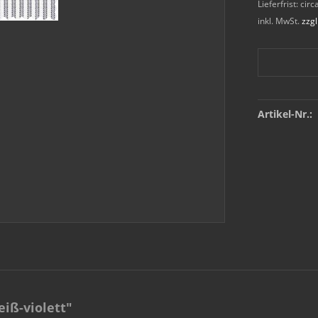
Lieferfrist: ci
inkl. MwSt.
zzg
Artikel-Nr.:
iß-violett"