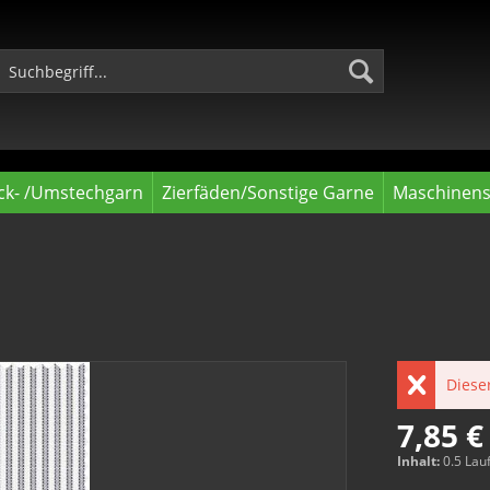
ck- /Umstechgarn
Zierfäden/Sonstige Garne
Maschinens
Dieser
7,85 €
Inhalt:
0.5 Lau