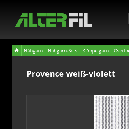
Nähgarn
Nähgarn-Sets
Klöppelgarn
Overlo
Provence weiß-violett