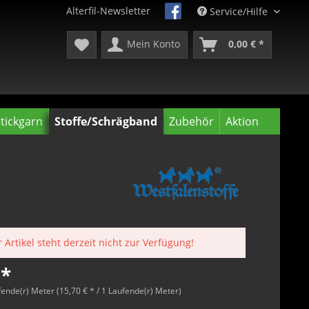
Alterfil-Newsletter
Service/Hilfe
Mein Konto
0,00 € *
tickgarn
Stoffe/Schrägband
Zubehör
Aktion
 Artikel steht derzeit nicht zur Verfügung!
 *
fende(r) Meter (15,70 € * / 1 Laufende(r) Meter)