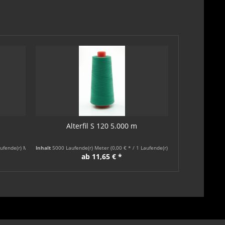
Alterfil S 120 5.000 m
9er 
aufende(r) Meter)
Inhalt
5000 Laufende(r) Meter
(0,00 € * / 1 Laufende(r) Meter)
Inhalt
1800 Laufen
ab 11,65 € *