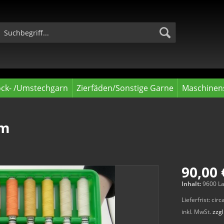
ock- /Umstechgarn
Zierfäden/Sonstige Garne
Maschinens
 m
90,00 
Inhalt:
9600 La
Lieferfrist: ci
inkl. MwSt.
zzg