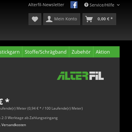
Alterfil-Newsletter
Service/Hilfe
Mein Konto
0,00 € *
tickgarn
Stoffe/Schrägband
Zubehör
Aktion
€ *
ufende(r) Meter (0,94 € * / 100 Laufende(r) Meter)
rca 2-3 Werktage ab Zahlungseingang
l. Versandkosten