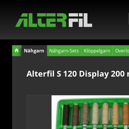
Nähgarn
Nähgarn-Sets
Klöppelgarn
Overl
Alterfil S 120 Display 200