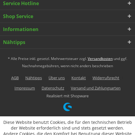
Service Hotline
Shop Service
Informationen
Nähtipps
* Alle Preise inkl. gesetzl. Mehrwertsteuer zzgl.
Versandkosten
und ggf.
Nachnahmegebühren, wenn nicht anders beschrieben
AGB
Nähtipps
Über uns
Kontakt
Widerrufsrecht
Impressum
Datenschutz
Versand und Zahlungsarten
Realisiert mit Shopware
Diese Website benutzt Cookies, die für den technischen Betrieb
der Website erforderlich sind und stets gesetzt werden.
Andere Cookies, die den Komfort bei Benutzung dieser Website