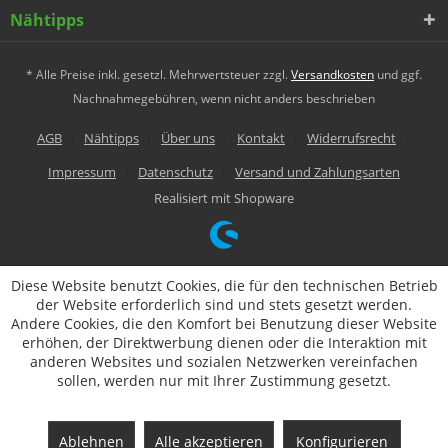
Nähtipps
* Alle Preise inkl. gesetzl. Mehrwertsteuer zzgl.
Versandkosten
und ggf.
Nachnahmegebühren, wenn nicht anders beschrieben
AGB
Nähtipps
Über uns
Kontakt
Widerrufsrecht
Impressum
Datenschutz
Versand und Zahlungsarten
Realisiert mit Shopware
Diese Website benutzt Cookies, die für den technischen Betrieb
der Website erforderlich sind und stets gesetzt werden.
Andere Cookies, die den Komfort bei Benutzung dieser Website
erhöhen, der Direktwerbung dienen oder die Interaktion mit
anderen Websites und sozialen Netzwerken vereinfachen
sollen, werden nur mit Ihrer Zustimmung gesetzt.
Ablehnen
Alle akzeptieren
Konfigurieren